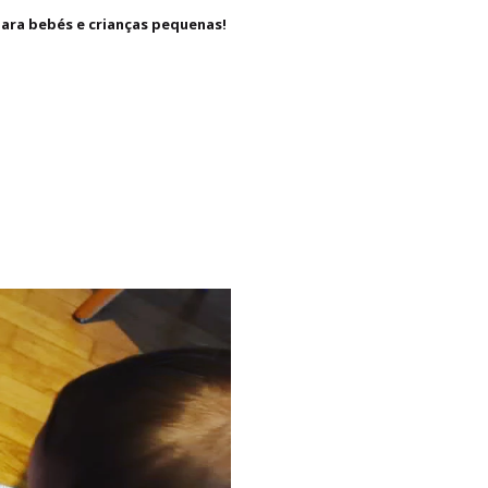
Home
Blog
Ler para bebés e crianças pequenas? Sim, claro.
para bebés e crianças
pequenas!
enas? Sim, claro.